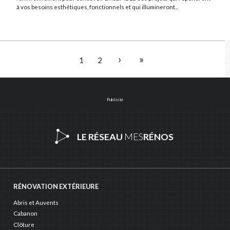
à vos besoins esthétiques, fonctionnels et qui illumineront...
›
»
1
2
Publicité
LE RÉSEAU
MES
RÉNOS
RÉNOVATION EXTÉRIEURE
Abris et Auvents
Cabanon
Clôture