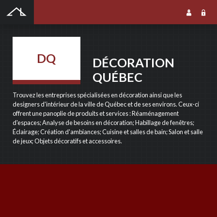
SOUMISSION GRATUITE
DQ
DÉCORATION
QUÉBEC
SOUMISSION GRATUITE
Trouvez les entreprises spécialisées en décoration ainsi que les
designers d'intérieur de la ville de Québec et de ses environs. Ceux-ci
Notre outil de soumission gratuite en ligne vous permet de rejoindre une foule
offrent une panoplie de produits et services : Réaménagement
dentrepreneurs qualifiés dans le domaine que vous recherchez. Les entrepreneurs
d'espaces; Analyse de besoins en décoration; Habillage de fenêtres;
reçoivent votre soumission, puis prennent contact avec vous pour la suite du projet. Cest
Éclairage; Création d'ambiances; Cuisine et salles de bain; Salon et salle
simple, rapide et efficace!
de jeux; Objets décoratifs et accessoires.
NOM DU PROJET