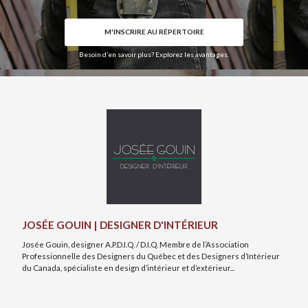
CODE POSTAL
M'INSCRIRE AU RÉPERTOIRE
Besoin d’en savoir plus? Explorez les avantages.
CATÉGORIE
Décoration
×
DESCRIPTION
JOSÉE GOUIN | DESIGNER D'INTÉRIEUR
FICHIERS
Josée Gouin, designer A.P.D.I.Q. / D.I.Q. Membre de l’Association
Professionnelle des Designers du Québec et des Designers d’Intérieur
du Canada, spécialiste en design d’intérieur et d’extérieur...
Déposez vos photos & documents ici, ou cliquez pour les sélectionner.