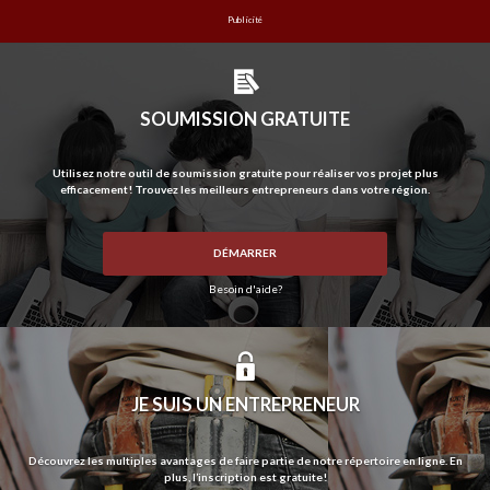
Publicité
PRÉNOM ET NOM
SOUMISSION GRATUITE
COURRIEL
Utilisez notre outil de soumission gratuite pour réaliser vos projet plus
efficacement! Trouvez les meilleurs entrepreneurs dans votre région.
# DE TÉLÉPHONE
DÉMARRER
Besoin d'aide?
ADRESSE
JE SUIS UN ENTREPRENEUR
VILLE
Découvrez les multiples avantages de faire partie de notre répertoire en ligne. En
plus, l’inscription est gratuite!